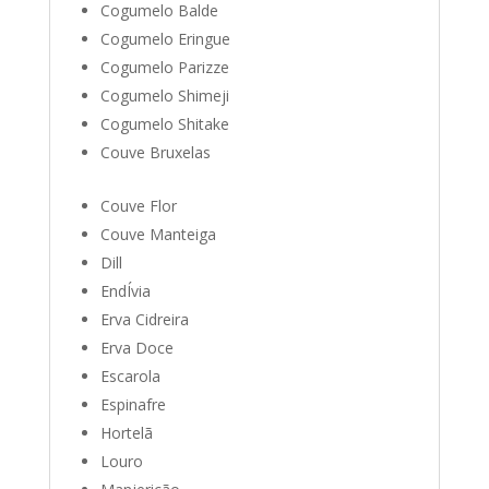
Cogumelo Balde
Cogumelo Eringue
Cogumelo Parizze
Cogumelo Shimeji
Cogumelo Shitake
Couve Bruxelas
Couve Flor
Couve Manteiga
Dill
EndÍvia
Erva Cidreira
Erva Doce
Escarola
Espinafre
Hortelã
Louro